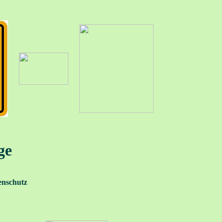
ge
enschutz