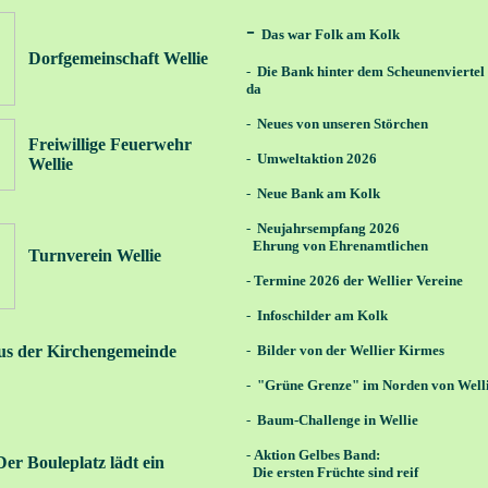
-
Das war
Folk am Kolk
Dorfgemeinschaft Wellie
-
Die Bank hinter dem Scheunenviertel 
da
-
Neues von unseren Störchen
Freiwillige Feuerwehr
-
Umweltaktion 2026
Wellie
-
Neue Bank am Kolk
-
Neujahrsempfang 2026
Ehrung von Ehrenamtlichen
Turnverein Wellie
-
Termine 2026 der Wellier Vereine
-
Infoschilder am Kolk
s der Kirchengemeinde
-
Bilder von der Wellier Kirmes
-
"Grüne Grenze" im Norden von Well
-
Baum-Challenge in Wellie
-
Aktion Gelbes Band:
Der Bouleplatz lädt ein
Die ersten Früchte sind reif