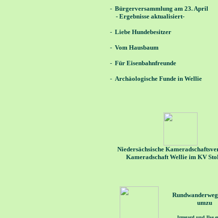
-
Bürgerversammlung am 23. April
- Ergebnisse aktualisiert-
-
Liebe Hundebesitzer
-
Vom Hausbaum
-
Für Eisenbahnfreunde
-
Archäologische Funde in Wellie
Niedersächsische Kameradschaftsve
Kameradschaft Wellie im KV Sto
Rundwanderweg 
umzu
Irmgard und Ilse e