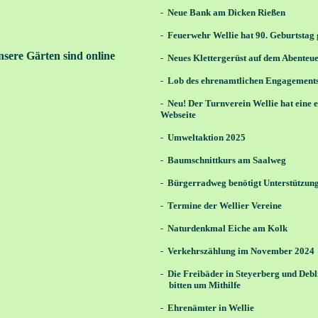
-
Neue Bank am Dicken Rießen
-
Feuerwehr Wellie hat 90. Geburtstag 
sere Gärten sind online
-
Neues Klettergerüst auf dem Abenteue
-
Lob des ehrenamtlichen Engagement
-
Neu!
Der Turnverein Wellie hat eine 
Webseite
-
Umweltaktion 2025
-
Baumschnittkurs am Saalweg
-
Bürgerradweg benötigt Unterstützun
-
Termine der Wellier Vereine
-
Naturdenkmal Eiche am Kolk
-
Verkehrszählung im November 2024
-
Die Freibäder in Steyerberg und Deb
bitten um Mithilfe
-
Ehrenämter in Wellie