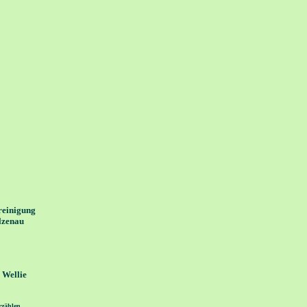
reinigung
lzenau
Wellie
rzählen