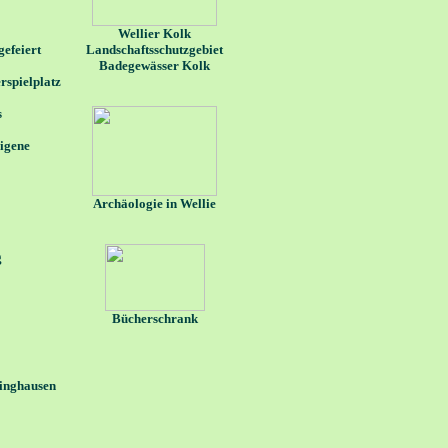
Wellier Kolk
gefeiert
Landschaftsschutzgebiet
Badegewässer Kolk
rspielplatz
s
eigene
Archäologie in Wellie
g
Bücherschrank
linghausen