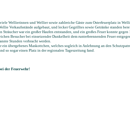
iele Wellierinnen und Wellier sowie zahlreiche Gäste zum Osterfeuerplatz in Wel
ellie Verkaufsstände aufgebaut, und lecker Gegrilltes sowie Getränke standen berei
en Sträucher war ein großer Haufen entstanden, und ein großes Feuer konnte gegen
ichen Besucher bei einsetzender Dunkelheit dem runterbrennenden Feuer entgegen, 
annte Stunden verbracht werden.
r ein übergebenes Maskottchen, welches sogleich in Anlehnung an den Schutzpatro
nd so sogar einen Platz in der regionalen Tageszeitung fand.
bei der Feuerwehr!