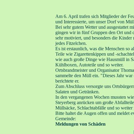
Am 6. April trafen sich Mitglieder der F
und Interessierte, um unser Dorf von Müll
Bei sehr gutem Wetter und ausgestattet 
gingen wir in fünf Gruppen den Ort und 
sehr motiviert, und besonders die Kinder
jedes Fitzelchen.
Es ist erstaunlich, was die Menschen so 
Teile wie Zigarettenkippen und -schachte
wie auch große Dinge wie Hausmüll in Säc
Kühlboxen, Autoteile und so weiter.
Ortsbrandmeister und Organisator Thoma
sammelte den Müll ein. "Dieses Jahr war 
berichtete er.
Zum Abschluss versorgte uns Ortsbürger
Salaten und Getränken.
In den vergangenen Wochen mussten wied
Steyerberg anrücken um große Abfallteile 
Müllsäcke, Schlachtabfälle und so weiter 
Bitte haltet die Augen offen und meldet 
Gemeinde:
Meldungen von Schäden