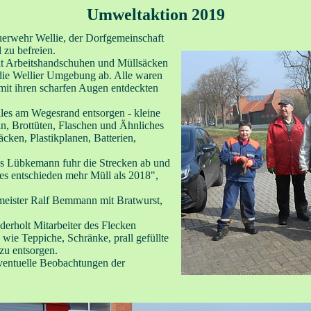
Umweltaktion 2019
euerwehr Wellie, der Dorfgemeinschaft
 zu befreien.
mit Arbeitshandschuhen und Müllsäcken
die Wellier Umgebung ab. Alle waren
 mit ihren scharfen Augen entdeckten
alles am Wegesrand entsorgen - kleine
ln, Brottüten, Flaschen und Ähnliches
ken, Plastikplanen, Batterien,
s Lübkemann fuhr die Strecken ab und
es entschieden mehr Müll als 2018",
meister Ralf Bemmann mit Bratwurst,
erholt Mitarbeiter des Flecken
wie Teppiche, Schränke, prall gefüllte
zu entsorgen.
eventuelle Beobachtungen der