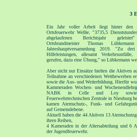
3 E
Ein Jahr voller Arbeit liegt hinter den
Ortsfeuerwehr Wellie. "3735,5 Dienststund
abgelaufenen Berichtsjahr geleistet"
Ortsbrandmeister Thomas Lübkeman
Jahreshauptversammlung 2019. "Zu drei 
Hilfeleistungen, allesamt Verkehrsunfälle
gerufen, dazu eine Übung," so Lübkemann wei
Aber nicht nur Einsätze hielten die Aktiven a
Teilnahme an verschiedenen Wettbewerben erf
sowie die Aus- und Weiterbildung. Hierfür w
Kammeraden Wochen- und Wochenendlehrg
NABK in Celle und Loy sowi
Feuerwehrtechnischen Zentrale in Nienburg b
kamen Atemschutz-, Funk- und Gefahrgutü
auf Gemeindebene.
Aktuell haben die 44 Aktiven 13 Atemschutzge
ihren Reihen,
4 Kameraden in der Altersabteilung und 6 A
der Jugendfeuerwehr.