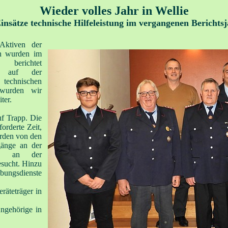
Wieder volles Jahr in Wellie
insätze technische Hilfeleistung im vergangenen Berichts
 Aktiven der
en wurden im
 berichtet
n auf der
technischen
, wurden wir
ter.
uf Trapp. Die
orderte Zeit,
urden von den
änge an der
e an der
esucht. Hinzu
bungsdienste
räteträger in
ngehörige in