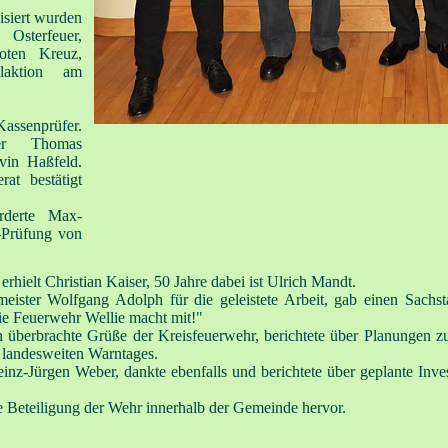
isiert wurden
Osterfeuer,
oten Kreuz,
laktion am
assenprüfer.
ter Thomas
vin Haßfeld.
at bestätigt
rderte Max-
-Prüfung von
rhielt Christian Kaiser, 50 Jahre dabei ist Ulrich Mandt.
eister Wolfgang Adolph für die geleistete Arbeit, gab einen Sach
e Feuerwehr Wellie macht mit!"
n überbrachte Grüße der Kreisfeuerwehr, berichtete über Planungen
 landesweiten Warntages.
inz-Jürgen Weber, dankte ebenfalls und berichtete über geplante Inve
 Beteiligung der Wehr innerhalb der Gemeinde hervor.