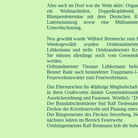
Aber auch im Dorf war die Wehr aktiv: Organ
ein Weihnachtsfest, Doppelkopfabend, 
Blutspendetermine mit dem Deutschen R
Laternenumzug sowie eine Müllsamme
Umweltschutztag.
Neu gewählt wurde Wilfried Brennecke zum K
Wiedergewählt wurden Ortsbrandmeis
Lübkemann und stellv. Ortsbrandmeister Ke
Sie müssen allerdings noch vom Gemeinder
werden.
Ortbrandmeister Thomas Lübkemann befö
Bennet Bade nach bestandener Truppmann-1
Feuerwehranwärter zum Feuerwehrmann.
Das Ehrenzeichen für 40jährige Mitgliedschaft e
In ihren Grußworten dankte Gemeindebrandm
Ausrückeordnung und Fusionen. Wörtlich: "Di
Der Brandabschnittsleiter Süd Ralf Tiedeman
Drohne der Kreisfeuerwehr und Planung eines
Der Bürgermeister des Flecken Steyerberg, He
nächsten Jahren im Bereich Feuerwehr.
Ortsbürgermeister Ralf Bemmann hob die hohe